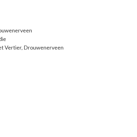
ouwenerveen
die
 Het Vertier, Drouwenerveen