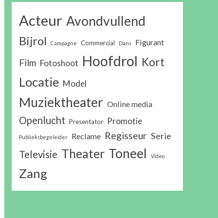
Acteur
Avondvullend
Bijrol
Figurant
Commercial
Campagne
Dans
Hoofdrol
Kort
Film
Fotoshoot
Locatie
Model
Muziektheater
Online media
Openlucht
Promotie
Presentator
Regisseur
Serie
Reclame
Publieksbegeleider
Toneel
Theater
Televisie
Video
Zang