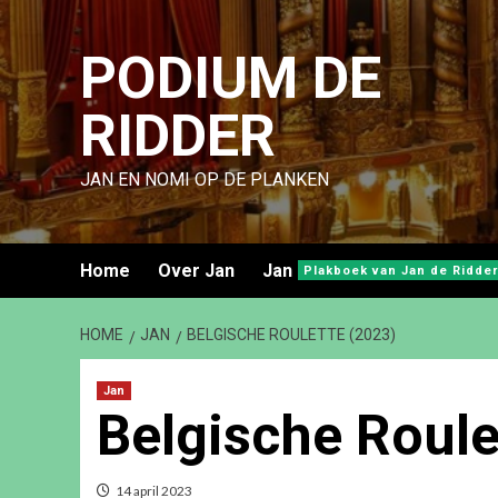
Ga
naar
PODIUM DE
de
inhoud
RIDDER
JAN EN NOMI OP DE PLANKEN
Home
Over Jan
Jan
Plakboek van Jan de Ridder
HOME
JAN
BELGISCHE ROULETTE (2023)
Jan
Belgische Roule
14 april 2023