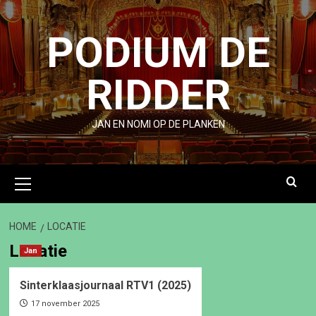
Ga
naar
PODIUM DE
de
inhoud
RIDDER
JAN EN NOMI OP DE PLANKEN
Primair
menu
HOME
LOCATIE
Locatie
Jan
Sinterklaasjournaal RTV1 (2025)
17 november 2025