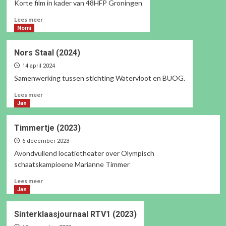
Korte film in kader van 48HFP Groningen
Lees
Lees meer
meer
Nomi
over
Waaidag
Nors Staal (2024)
(2024)
14 april 2024
Samenwerking tussen stichting Watervloot en BUOG.
Lees
Lees meer
meer
Jan
over
Nors
Timmertje (2023)
Staal
(2024)
6 december 2023
Avondvullend locatietheater over Olympisch
schaatskampioene Marianne Timmer
Lees
Lees meer
meer
Jan
over
Timmertje
Sinterklaasjournaal RTV1 (2023)
(2023)