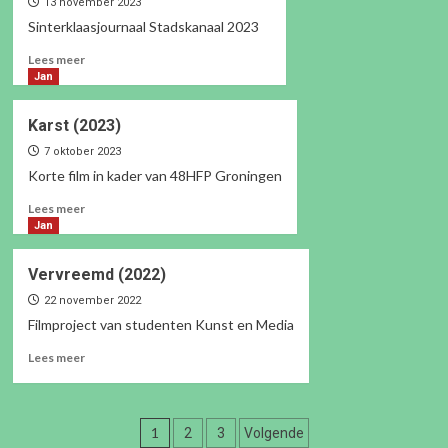
13 november 2023
Sinterklaasjournaal Stadskanaal 2023
Lees
Lees meer
meer
Jan
over
Sinterklaasjournaal
Karst (2023)
RTV1
(2023)
7 oktober 2023
Korte film in kader van 48HFP Groningen
Lees
Lees meer
meer
Jan
over
Karst
Vervreemd (2022)
(2023)
22 november 2022
Filmproject van studenten Kunst en Media
Lees
Lees meer
meer
over
Vervreemd
Berichten
(2022)
1
2
3
Volgende