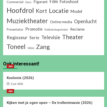
Film
Fotoshoot
Figurant
Commercial
Dans
Hoofdrol
Locatie
Kort
Model
Muziektheater
Openlucht
Online media
Promotie
Reclame
Presentator
Publieksbegeleider
Theater
Televisie
Regisseur
Serie
Toneel
Zang
Video
Ook interessant!
Jan
Koelonie (2026)
2 juli 2026
Jan
Kijken met je ogen open – De trolleninvasie (2026)