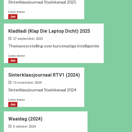
Sinterklaasjournaal Stadskanaal 2025
Lees
Lees meer
meer
Jan
over
Sinterklaasjournaal
Kladiladi (Klap Die Laptop Dicht) 2025
RTV1
(2025)
27 september 2025
Themavoorstelling over kunstmatige intelligentie
Lees
Lees meer
meer
Jan
over
Kladiladi
Sinterklaasjournaal RTV1 (2024)
(Klap
Die
15 november 2024
Laptop
Sinterklaasjournaal Stadskanaal 2024
Dicht)
Lees
Lees meer
2025
meer
Jan
over
Sinterklaasjournaal
Waaidag (2024)
RTV1
(2024)
6 oktober 2024