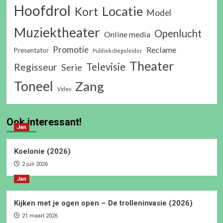
Hoofdrol
Locatie
Kort
Model
Muziektheater
Openlucht
Online media
Promotie
Reclame
Presentator
Publieksbegeleider
Theater
Televisie
Regisseur
Serie
Toneel
Zang
Video
Ook interessant!
Jan
Koelonie (2026)
2 juli 2026
Jan
Kijken met je ogen open – De trolleninvasie (2026)
21 maart 2026