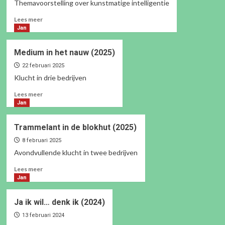
(2026)
Themavoorstelling over kunstmatige intelligentie
Lees
Lees meer
meer
Jan
over
Kladiladi
Medium in het nauw (2025)
(Klap
Die
22 februari 2025
Laptop
Klucht in drie bedrijven
Dicht)
Lees
Lees meer
2025
meer
Jan
over
Medium
Trammelant in de blokhut (2025)
in
het
8 februari 2025
nauw
Avondvullende klucht in twee bedrijven
(2025)
Lees
Lees meer
meer
Jan
over
Trammelant
Ja ik wil… denk ik (2024)
in
de
13 februari 2024
blokhut