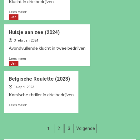
Klucht in drie bedrijven
(2025)
Lees
Lees meer
meer
Jan
over
Ja
Huisje aan zee (2024)
ik
wil…
3 februari 2024
denk
Avondvullende klucht in twee bedrijven
ik
Lees
Lees meer
(2024)
meer
Jan
over
Huisje
Belgische Roulette (2023)
aan
zee
14 april 2023
(2024)
Komische thriller in drie bedrijven
Lees
Lees meer
meer
over
Belgische
Berichten
Roulette
1
2
3
Volgende
(2023)
paginering