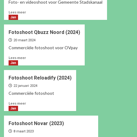
Foto- en videoshoot voor Gemeente Stadskanaal
Lees
Lees meer
meer
Jan
over
Meld
Fotoshoot Qbuzz Noord (2024)
een
vermoeden
20 maart 2024
(2026)
Commerciële fotoshoot voor OVpay
Lees
Lees meer
meer
Jan
over
Fotoshoot
Fotoshoot Reloadify (2024)
Qbuzz
Noord
22 januari 2024
(2024)
Commerciële fotoshoot
Lees
Lees meer
meer
Jan
over
Fotoshoot
Fotoshoot Novar (2023)
Reloadify
(2024)
8 maart 2023