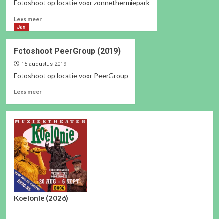
Fotoshoot op locatie voor zonnethermiepark
Lees
Lees meer
meer
Jan
over
Fotoshoot
Fotoshoot PeerGroup (2019)
Novar
(2023)
15 augustus 2019
Fotoshoot op locatie voor PeerGroup
Lees
Lees meer
meer
over
Fotoshoot
PeerGroup
(2019)
Koelonie (2026)