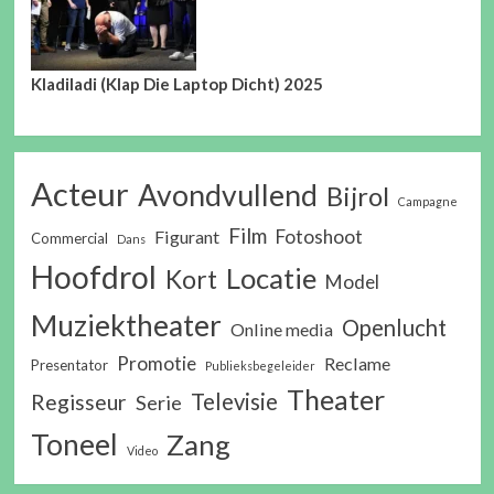
Kladiladi (Klap Die Laptop Dicht) 2025
Acteur
Avondvullend
Bijrol
Campagne
Film
Fotoshoot
Figurant
Commercial
Dans
Hoofdrol
Locatie
Kort
Model
Muziektheater
Openlucht
Online media
Promotie
Reclame
Presentator
Publieksbegeleider
Theater
Televisie
Regisseur
Serie
Toneel
Zang
Video