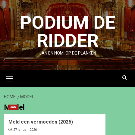
Ga
naar
PODIUM DE
de
inhoud
RIDDER
JAN EN NOMI OP DE PLANKEN
Primair
menu
HOME
MODEL
Model
Jan
Meld een vermoeden (2026)
27 januari 2026