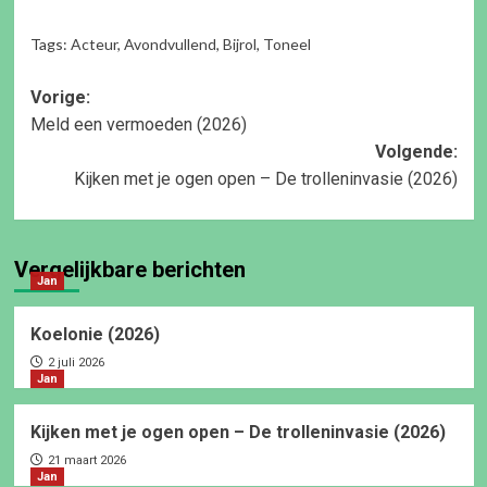
Tags:
Acteur
,
Avondvullend
,
Bijrol
,
Toneel
Bericht
Vorige:
Meld een vermoeden (2026)
navigatie
Volgende:
Kijken met je ogen open – De trolleninvasie (2026)
Vergelijkbare berichten
Jan
Koelonie (2026)
2 juli 2026
Jan
Kijken met je ogen open – De trolleninvasie (2026)
21 maart 2026
Jan