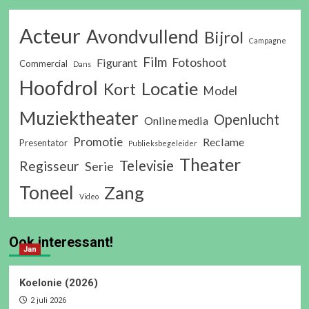
Acteur
Avondvullend
Bijrol
Campagne
Film
Fotoshoot
Figurant
Commercial
Dans
Hoofdrol
Locatie
Kort
Model
Muziektheater
Openlucht
Online media
Promotie
Reclame
Presentator
Publieksbegeleider
Theater
Televisie
Regisseur
Serie
Toneel
Zang
Video
Ook interessant!
Jan
Koelonie (2026)
2 juli 2026