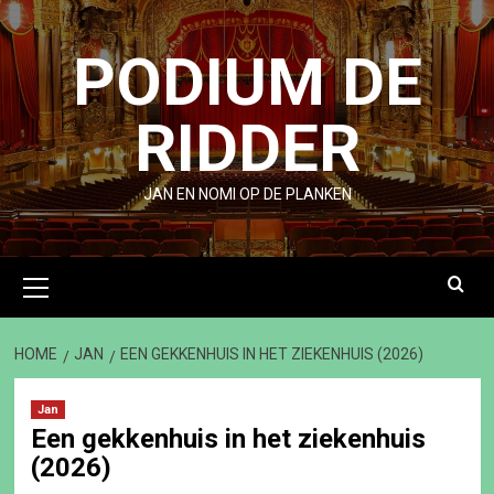
Ga
naar
PODIUM DE
de
inhoud
RIDDER
JAN EN NOMI OP DE PLANKEN
Primair
menu
HOME
JAN
EEN GEKKENHUIS IN HET ZIEKENHUIS (2026)
Jan
Een gekkenhuis in het ziekenhuis
(2026)