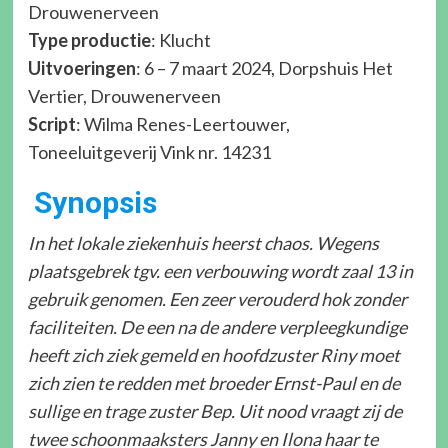
Drouwenerveen
Type productie
: Klucht
Uitvoeringen
: 6 – 7 maart 2024, Dorpshuis Het
Vertier, Drouwenerveen
Script
: Wilma Renes-Leertouwer,
Toneeluitgeverij Vink nr. 14231
Synopsis
In het lokale ziekenhuis heerst chaos. Wegens
plaatsgebrek tgv. een verbouwing wordt zaal 13 in
gebruik genomen. Een zeer verouderd hok zonder
faciliteiten. De een na de andere verpleegkundige
heeft zich ziek gemeld en hoofdzuster Riny moet
zich zien te redden met broeder Ernst-Paul en de
sullige en trage zuster Bep. Uit nood vraagt zij de
twee schoonmaaksters Janny en Ilona haar te