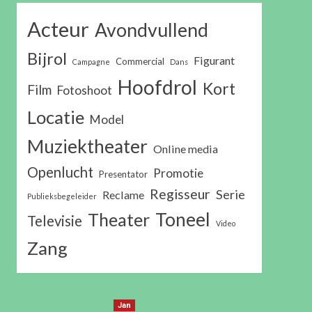
Acteur
Avondvullend
Bijrol
Figurant
Commercial
Campagne
Dans
Hoofdrol
Kort
Film
Fotoshoot
Locatie
Model
Muziektheater
Online media
Openlucht
Promotie
Presentator
Regisseur
Serie
Reclame
Publieksbegeleider
Toneel
Theater
Televisie
Video
Zang
Jan