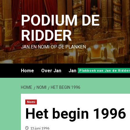
Ga
naar
PODIUM DE
de
inhoud
RIDDER
JAN EN NOMI OP DE PLANKEN
Home
Over Jan
Jan
Plakboek van Jan de Ridder
HOME
NOMI
HET BEGIN 1996
Nomi
Het begin 1996
15 juni 1996