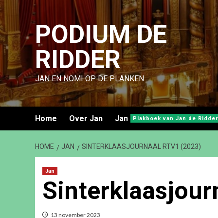
Ga
naar
PODIUM DE
de
inhoud
RIDDER
JAN EN NOMI OP DE PLANKEN
Home
Over Jan
Jan
Plakboek van Jan de Ridder
HOME
JAN
SINTERKLAASJOURNAAL RTV1 (2023)
Jan
Sinterklaasjour
13 november 2023