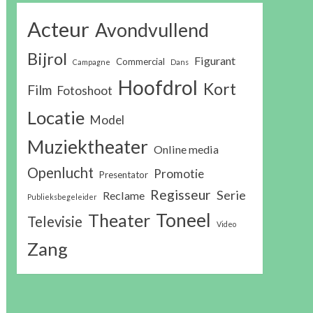
Acteur
Avondvullend
Bijrol
Figurant
Commercial
Campagne
Dans
Hoofdrol
Kort
Film
Fotoshoot
Locatie
Model
Muziektheater
Online media
Openlucht
Promotie
Presentator
Regisseur
Serie
Reclame
Publieksbegeleider
Toneel
Theater
Televisie
Video
Zang