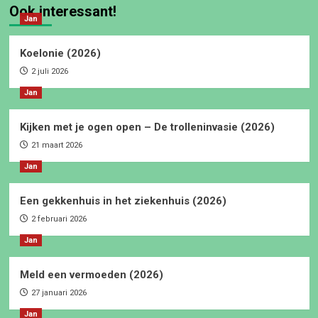
Ook interessant!
Jan
Koelonie (2026)
2 juli 2026
Jan
Kijken met je ogen open – De trolleninvasie (2026)
21 maart 2026
Jan
Een gekkenhuis in het ziekenhuis (2026)
2 februari 2026
Jan
Meld een vermoeden (2026)
27 januari 2026
Jan