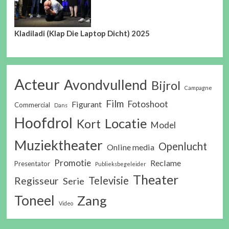
Kladiladi (Klap Die Laptop Dicht) 2025
Acteur
Avondvullend
Bijrol
Campagne
Film
Fotoshoot
Figurant
Commercial
Dans
Hoofdrol
Locatie
Kort
Model
Muziektheater
Openlucht
Online media
Promotie
Reclame
Presentator
Publieksbegeleider
Theater
Televisie
Regisseur
Serie
Toneel
Zang
Video