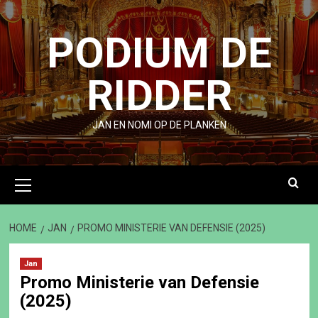
Ga
naar
PODIUM DE
de
inhoud
RIDDER
JAN EN NOMI OP DE PLANKEN
Primair
menu
HOME
JAN
PROMO MINISTERIE VAN DEFENSIE (2025)
Jan
Promo Ministerie van Defensie
(2025)