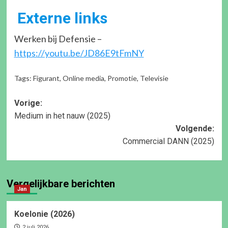
Externe links
Werken bij Defensie –
https://youtu.be/JD86E9tFmNY
Tags:
Figurant
,
Online media
,
Promotie
,
Televisie
Bericht
Vorige:
Medium in het nauw (2025)
navigatie
Volgende:
Commercial DANN (2025)
Vergelijkbare berichten
Jan
Koelonie (2026)
2 juli 2026